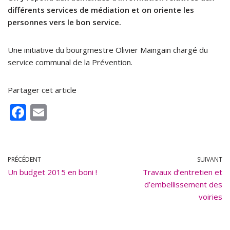
différents services de médiation et on oriente les
personnes vers le bon service.
Une initiative du bourgmestre Olivier Maingain chargé du
service communal de la Prévention.
Partager cet article
F
E
ac
m
e
ai
b
l
PRÉCÉDENT
SUIVANT
Un budget 2015 en boni !
o
Travaux d’entretien et
d’embellissement des
o
voiries
k