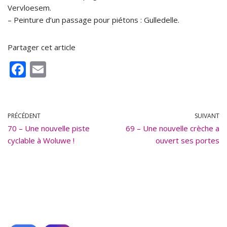
Vervloesem.
– Peinture d’un passage pour piétons : Gulledelle.
Partager cet article
F
E
ac
m
e
ai
b
l
PRÉCÉDENT
SUIVANT
70 – Une nouvelle piste
o
69 – Une nouvelle crèche a
cyclable à Woluwe !
ouvert ses portes
o
k