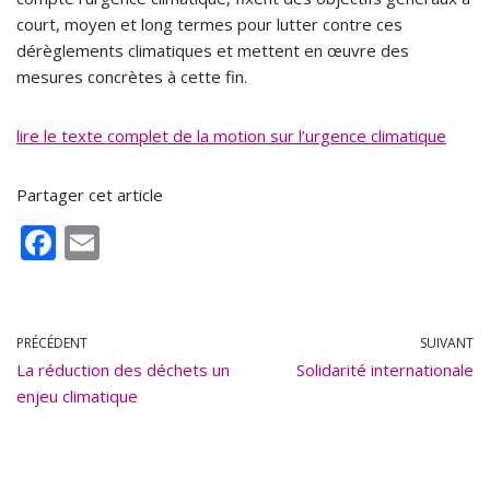
court, moyen et long termes pour lutter contre ces
dérèglements climatiques et mettent en œuvre des
mesures concrètes à cette fin.
lire le texte complet de la motion sur l’urgence climatique
Partager cet article
F
E
ac
m
e
ai
b
l
PRÉCÉDENT
SUIVANT
La réduction des déchets un
o
Solidarité internationale
enjeu climatique
o
k