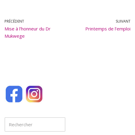
ac
m
e
ai
b
l
PRÉCÉDENT
SUIVANT
Mise à l’honneur du Dr
o
Printemps de l’emploi
Mukwege
o
k