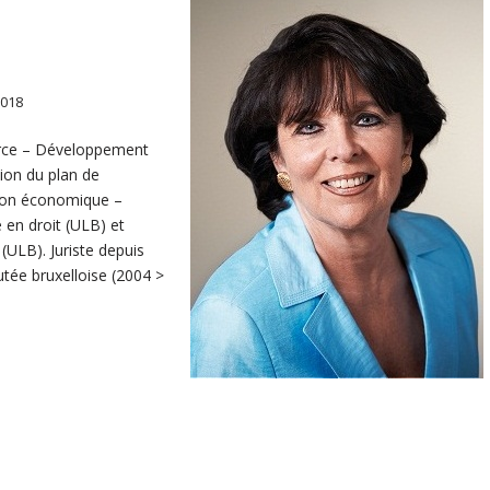
2018
ce – Développement
ion du plan de
ion économique –
e en droit (ULB) et
(ULB). Juriste depuis
tée bruxelloise (2004 >