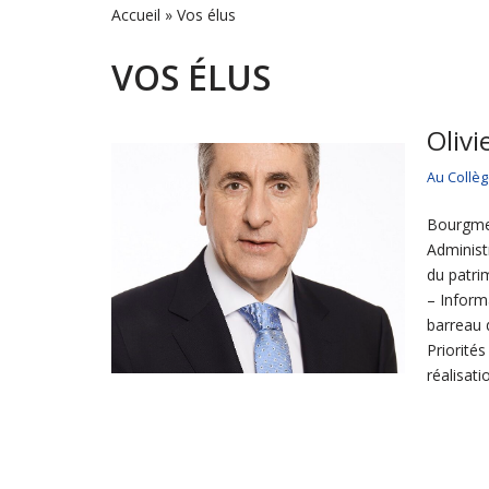
Accueil
»
Vos élus
VOS ÉLUS
Olivi
Au Collè
Bourgmes
Administ
du patri
– Inform
barreau 
Priorité
réalisati