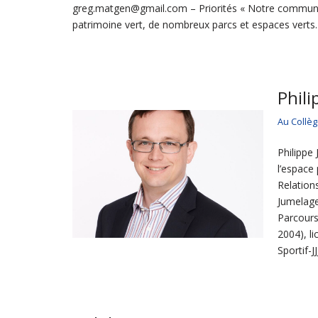
greg.matgen@gmail.com – Priorités « Notre commune
patrimoine vert, de nombreux parcs et espaces verts
Phil
Au Collè
Philippe
l’espace 
Relation
Jumelages
Parcours 
2004), li
Sportif-J