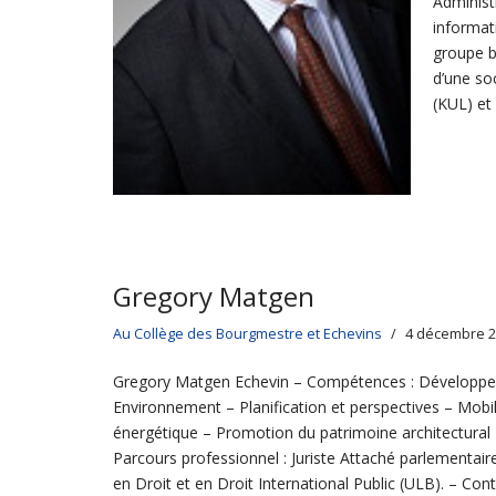
Administ
informat
groupe b
d’une so
(KUL) et
Gregory Matgen
Au Collège des Bourgmestre et Echevins
4 décembre 
Gregory Matgen Echevin – Compétences : Développe
Environnement – Planification et perspectives – Mobili
énergétique – Promotion du patrimoine architectural 
Parcours professionnel : Juriste Attaché parlementair
en Droit et en Droit International Public (ULB). – Cont