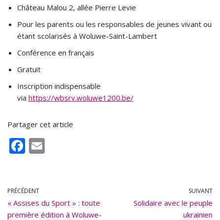
Château Malou 2, allée Pierre Levie
Pour les parents ou les responsables de jeunes vivant ou
étant scolarisés à Woluwe-Saint-Lambert
Conférence en français
Gratuit
Inscription indispensable
via
https://wbsrv.woluwe1200.be/
Partager cet article
F
E
ac
m
e
ai
b
l
PRÉCÉDENT
SUIVANT
« Assises du Sport » : toute
o
Solidaire avec le peuple
première édition à Woluwe-
ukrainien