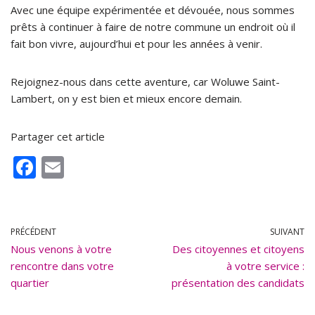
Avec une équipe expérimentée et dévouée, nous sommes
prêts à continuer à faire de notre commune un endroit où il
fait bon vivre, aujourd’hui et pour les années à venir.
Rejoignez-nous dans cette aventure, car Woluwe Saint-
Lambert, on y est bien et mieux encore demain.
Partager cet article
F
E
ac
m
e
ai
b
l
PRÉCÉDENT
SUIVANT
Nous venons à votre
o
Des citoyennes et citoyens
rencontre dans votre
à votre service :
o
quartier
présentation des candidats
k