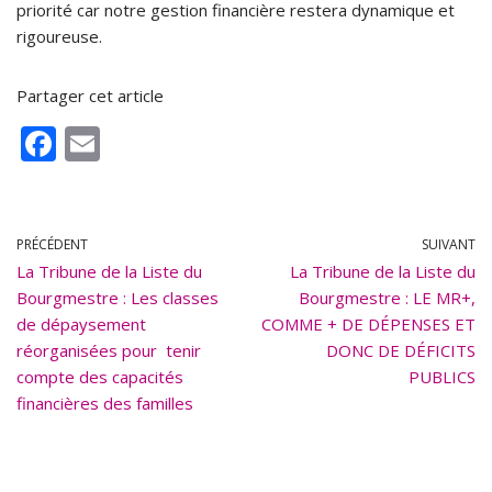
priorité car notre gestion financière restera dynamique et
rigoureuse.
Partager cet article
F
E
ac
m
e
ai
b
l
PRÉCÉDENT
SUIVANT
La Tribune de la Liste du
o
La Tribune de la Liste du
Bourgmestre : Les classes
Bourgmestre : LE MR+,
o
de dépaysement
COMME + DE DÉPENSES ET
k
réorganisées pour tenir
DONC DE DÉFICITS
compte des capacités
PUBLICS
financières des familles