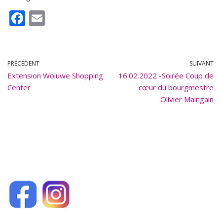
F
E
ac
m
e
ai
b
l
PRÉCÉDENT
SUIVANT
Extension Woluwe Shopping
o
16.02.2022 -Soirée Coup de
Center
cœur du bourgmestre
o
Olivier Maingain
k