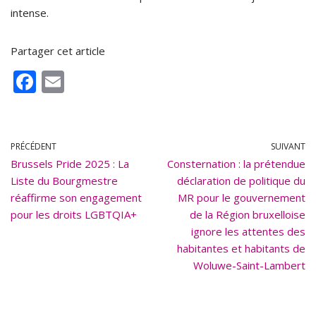
intense.
Partager cet article
F
E
ac
m
e
ai
b
l
PRÉCÉDENT
SUIVANT
Brussels Pride 2025 : La
o
Consternation : la prétendue
Liste du Bourgmestre
déclaration de politique du
o
réaffirme son engagement
MR pour le gouvernement
k
pour les droits LGBTQIA+
de la Région bruxelloise
ignore les attentes des
habitantes et habitants de
Woluwe-Saint-Lambert