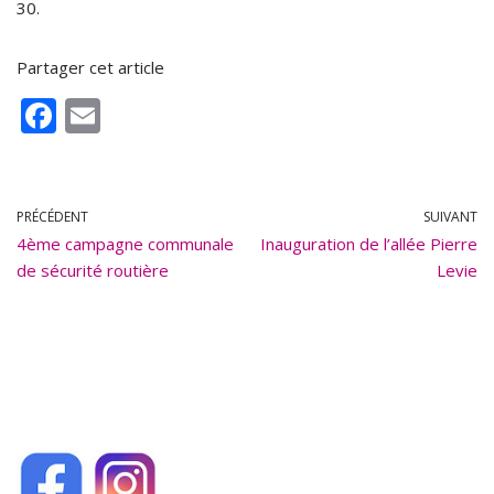
30.
Partager cet article
F
E
ac
m
e
ai
b
l
PRÉCÉDENT
SUIVANT
4ème campagne communale
o
Inauguration de l’allée Pierre
de sécurité routière
Levie
o
k