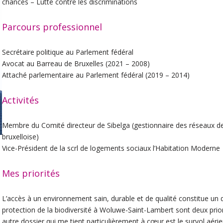
chances – Lutte contre les discriminations
Parcours professionnel
Secrétaire politique au Parlement fédéral
Avocat au Barreau de Bruxelles (2021 – 2008)
Attaché parlementaire au Parlement fédéral (2019 – 2014)
Activités
Membre du Comité directeur de Sibelga (gestionnaire des réseaux de d
bruxelloise)
Vice-Président de la scrl de logements sociaux l’Habitation Moderne
Mes priorités
L’accès à un environnement sain, durable et de qualité constitue un d
protection de la biodiversité à Woluwe-Saint-Lambert sont deux prio
autre dossier qui me tient particulièrement à cœur est le survol aér