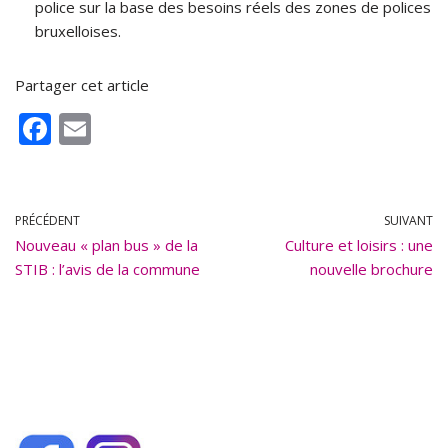
police sur la base des besoins réels des zones de polices
bruxelloises.
Partager cet article
F
E
ac
m
e
ai
b
l
PRÉCÉDENT
SUIVANT
Nouveau « plan bus » de la
o
Culture et loisirs : une
STIB : l’avis de la commune
nouvelle brochure
o
k