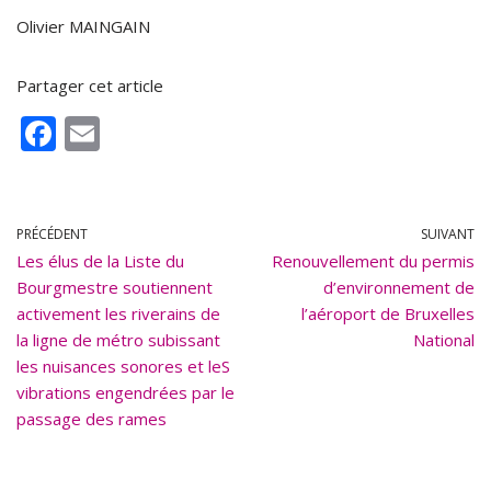
Olivier MAINGAIN
Partager cet article
F
E
ac
m
e
ai
b
l
PRÉCÉDENT
SUIVANT
Les élus de la Liste du
o
Renouvellement du permis
Bourgmestre soutiennent
d’environnement de
o
activement les riverains de
l’aéroport de Bruxelles
k
la ligne de métro subissant
National
les nuisances sonores et leS
vibrations engendrées par le
passage des rames