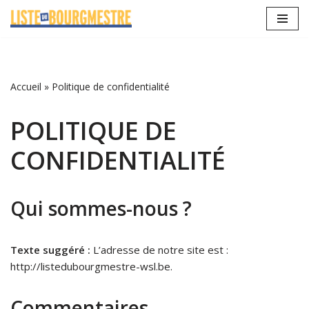
Aller
au
contenu
Accueil
»
Politique de confidentialité
POLITIQUE DE
CONFIDENTIALITÉ
Qui sommes-nous ?
Texte suggéré :
L’adresse de notre site est :
http://listedubourgmestre-wsl.be.
Commentaires