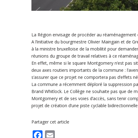
La Région envisage de procéder au réaménagement
A l’initiative du bourgmestre Olivier Maingain et de G
à la ministre bruxelloise de la mobilité pour deman
réunions du groupe de travail relatives à ce réamén
En effet, même si le square Montgomery n’est pas situ
deux axes routiers importants de la commune : l’ave
s’assurer que ce projet ne comportera pas d’effets nég
La commune a récemment déploré la suppression par 
Brand Whitlock. Le Collège ne souhaite pas que de me
Montgomery et de ses voies d’accès, sans tenir com
projet de création d’une piste cyclable bidirectionnell
Partager cet article
F
E