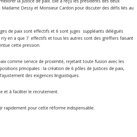
liorer la Justice de paix. Elle a reçu les présidents des deux
l), Madame Dessy et Monsieur Cardon pour discuter des défis liés au
uges de paix sont effectifs et 6 sont juges suppléants délégués
l n’y en a que 7 effectifs et tous les autres sont des greffiers faisant
entue cette pression.
paix comme service de proximité, rejetant toute fusion avec les
ositions principales : la création de 6 pôles de Justices de paix,
l’ajustement des exigences linguistiques.
 et à faciliter le recrutement.
ir rapidement pour cette réforme indispensable.