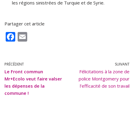
les régions sinistrées de Turquie et de Syrie.
Partager cet article
F
E
ac
m
e
ai
b
l
PRÉCÉDENT
SUIVANT
Le Front commun
o
Félicitations à la zone de
Mr+Ecolo veut faire valser
police Montgomery pour
o
les dépenses de la
l’efficacité de son travail
k
commune !