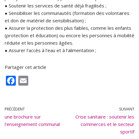
● Soutenir les services de santé déjà fragilisés ;
● Sensibiliser les communautés (formation des volontaires
et don de matériel de sensibilisation) ;
● Assurer la protection des plus faibles, comme les enfants
(protection et éducation) ou encore les personnes à mobilité
réduite et les personnes âgées.
● Assurer l’accès à l’eau et à l’alimentation ;
Partager cet article
F
E
ac
m
e
ai
b
l
PRÉCÉDENT
SUIVANT
une brochure sur
o
Crise sanitaire : soutenir les
l’enseignement communal
commerces et le secteur
o
sportif