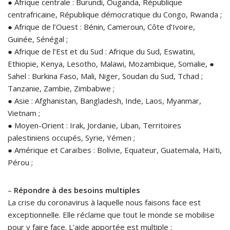
● Afrique centrale : Burundi, Ouganda, République
centrafricaine, République démocratique du Congo, Rwanda ;
● Afrique de l’Ouest : Bénin, Cameroun, Côte d’Ivoire,
Guinée, Sénégal ;
● Afrique de l’Est et du Sud : Afrique du Sud, Eswatini,
Ethiopie, Kenya, Lesotho, Malawi, Mozambique, Somalie, ●
Sahel : Burkina Faso, Mali, Niger, Soudan du Sud, Tchad ;
Tanzanie, Zambie, Zimbabwe ;
● Asie : Afghanistan, Bangladesh, Inde, Laos, Myanmar,
Vietnam ;
● Moyen-Orient : Irak, Jordanie, Liban, Territoires
palestiniens occupés, Syrie, Yémen ;
● Amérique et Caraïbes : Bolivie, Equateur, Guatemala, Haïti,
Pérou ;
–
Répondre à des besoins multiples
La crise du coronavirus à laquelle nous faisons face est
exceptionnelle. Elle réclame que tout le monde se mobilise
pour y faire face. L’aide apportée est multiple :