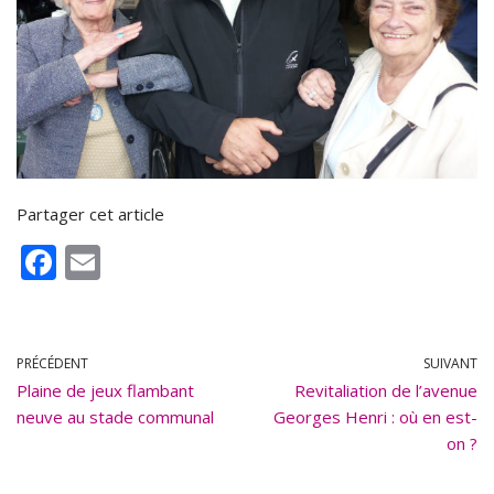
Partager cet article
F
E
ac
m
e
ai
b
l
PRÉCÉDENT
SUIVANT
Plaine de jeux flambant
o
Revitaliation de l’avenue
neuve au stade communal
Georges Henri : où en est-
o
on ?
k