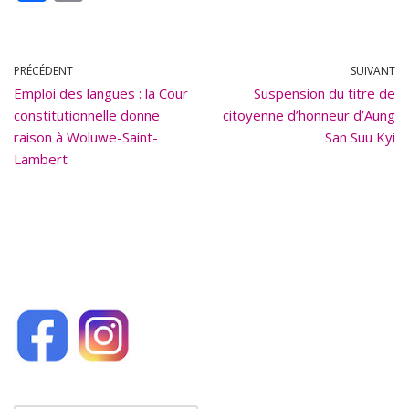
ac
m
e
ai
b
l
PRÉCÉDENT
SUIVANT
Emploi des langues : la Cour
o
Suspension du titre de
constitutionnelle donne
citoyenne d’honneur d’Aung
o
raison à Woluwe-Saint-
San Suu Kyi
k
Lambert