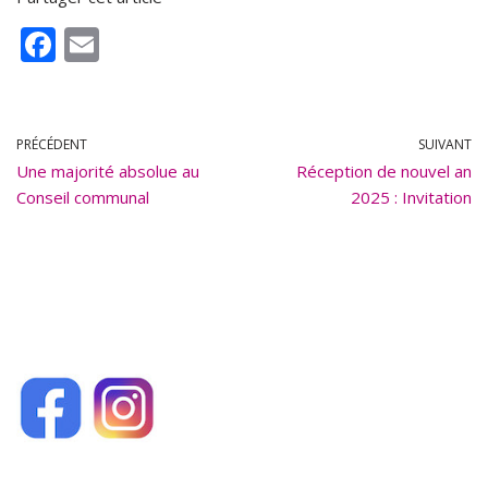
F
E
ac
m
e
ai
b
l
PRÉCÉDENT
SUIVANT
Une majorité absolue au
o
Réception de nouvel an
Conseil communal
2025 : Invitation
o
k