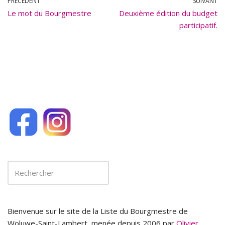
b
l
PRÉCÉDENT
SUIVANT
Le mot du Bourgmestre
o
Deuxième édition du budget
participatif.
o
k
Bienvenue sur le site de la Liste du Bourgmestre de
Woluwe-Saint-Lambert, menée depuis 2006 par
Olivier