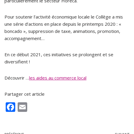
particulièrement le secteur Horeca.
Pour soutenir l’activité économique locale le Collège a mis
une série d’actions en place depuis le printemps 2020 : «
boncado », suppression de taxe, animations, promotion,
accompagnement…
En ce début 2021, ces initiatives se prolongent et se
diversifient !
Découvrir …
les aides au commerce local
Partager cet article
F
E
ac
m
e
ai