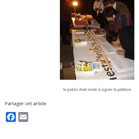
le public était invité à signer la pétition
Partager cet article
F
E
ac
m
e
ai