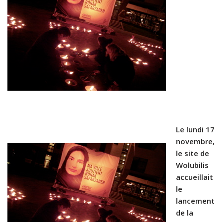
Le lundi 17
novembre,
le site de
Wolubilis
accueillait
le
lancement
de la