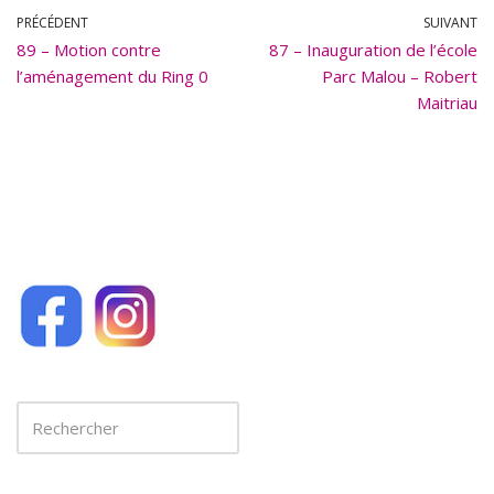
b
l
PRÉCÉDENT
SUIVANT
89 – Motion contre
o
87 – Inauguration de l’école
l’aménagement du Ring 0
Parc Malou – Robert
o
Maitriau
k