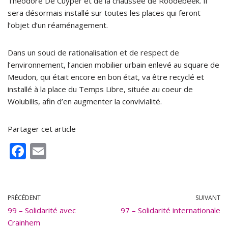
Théodore De Cuyper et de la chaussée de Roodebeek. Il
sera désormais installé sur toutes les places qui feront
l’objet d’un réaménagement.
Dans un souci de rationalisation et de respect de
l’environnement, l’ancien mobilier urbain enlevé au square de
Meudon, qui était encore en bon état, va être recyclé et
installé à la place du Temps Libre, située au coeur de
Wolubilis, afin d’en augmenter la convivialité.
Partager cet article
F
E
ac
m
e
ai
b
l
PRÉCÉDENT
SUIVANT
99 – Solidarité avec
o
97 – Solidarité internationale
Crainhem