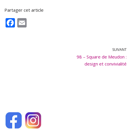
Partager cet article
F
E
ac
m
e
ai
b
l
SUIVANT
o
98 – Square de Meudon :
design et convivialité
o
k