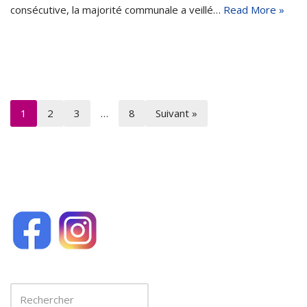
consécutive, la majorité communale a veillé…
Read More »
1
2
3
…
8
Suivant »