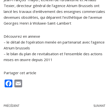
Texier, directeur général de l’agence Atrium Brussels ont
lancé les travaux d’enlèvement des enseignes commerciales
devenues obsolètes, qui déparent l’esthétique de l’avenue
Georges Henri à Woluwe-Saint-Lambert
Découvrez en annexe
– le détail de l’opération menée en partenariat avec l’agence
Atrium brussels
– le bilan du plan de revitalisation et l’ensemble des actions
mises en œuvre depuis 2011
Partager cet article
F
E
ac
m
e
ai
b
l
PRÉCÉDENT
SUIVANT