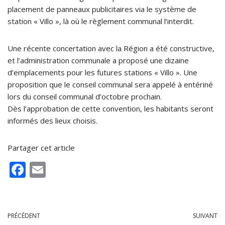
placement de panneaux publicitaires via le système de
station « Villo », là où le règlement communal l’interdit.
Une récente concertation avec la Région a été constructive,
et l’administration communale a proposé une dizaine
d’emplacements pour les futures stations « Villo ». Une
proposition que le conseil communal sera appelé à entériné
lors du conseil communal d’octobre prochain.
Dès l’approbation de cette convention, les habitants seront
informés des lieux choisis.
Partager cet article
F
E
ac
m
e
ai
b
l
PRÉCÉDENT
SUIVANT