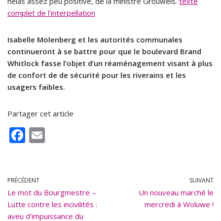
hélas assez peu positive, de la ministre Grouwels.
texte
complet de l’interpellation
Isabelle Molenberg et les autorités communales
continueront à se battre pour que le boulevard Brand
Whitlock fasse l’objet d’un réaménagement visant à plus
de confort de de sécurité pour les riverains et les
usagers faibles.
Partager cet article
F
E
ac
m
e
ai
b
l
PRÉCÉDENT
SUIVANT
Le mot du Bourgmestre –
o
Un nouveau marché le
Lutte contre les incivilités :
mercredi à Woluwe !
o
aveu d’impuissance du