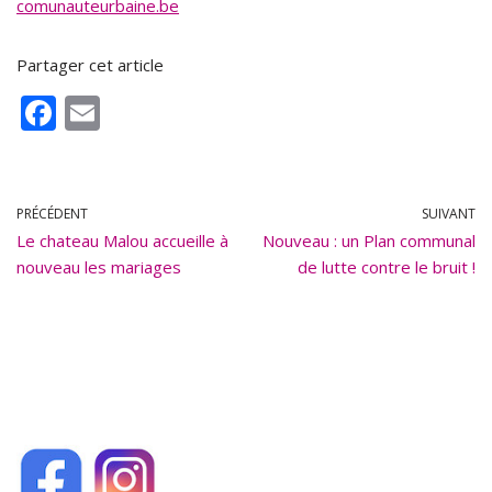
comunauteurbaine.be
Partager cet article
F
E
ac
m
e
ai
b
l
PRÉCÉDENT
SUIVANT
Le chateau Malou accueille à
o
Nouveau : un Plan communal
nouveau les mariages
de lutte contre le bruit !
o
k