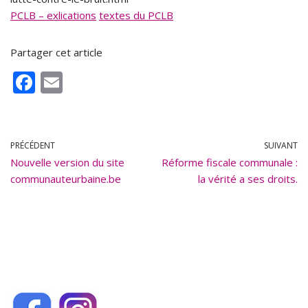
PCLB – exlications
textes du PCLB
Partager cet article
F
E
ac
m
e
ai
b
l
PRÉCÉDENT
SUIVANT
Nouvelle version du site
o
Réforme fiscale communale :
communauteurbaine.be
la vérité a ses droits.
o
k