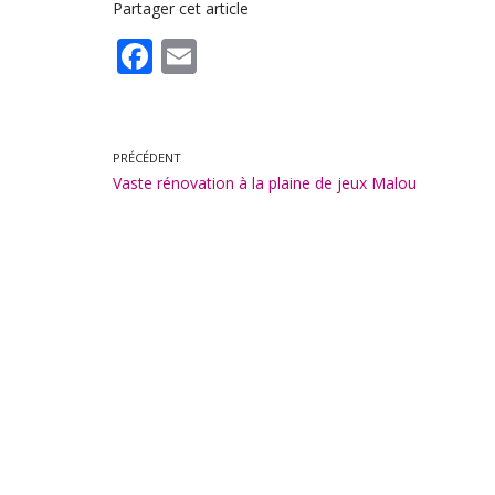
Partager cet article
F
E
ac
m
e
ai
b
l
PRÉCÉDENT
Vaste rénovation à la plaine de jeux Malou
o
o
k