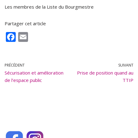
Les membres de la Liste du Bourgmestre
Partager cet article
F
E
ac
m
e
ai
b
l
PRÉCÉDENT
SUIVANT
Sécurisation et amélioration
o
Prise de position quand au
de l’espace public
TTIP
o
k