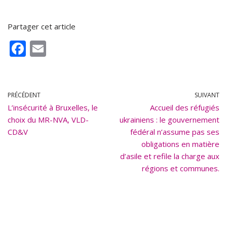
Partager cet article
F
E
ac
m
e
ai
b
l
PRÉCÉDENT
SUIVANT
L’insécurité à Bruxelles, le
o
Accueil des réfugiés
choix du MR-NVA, VLD-
ukrainiens : le gouvernement
o
CD&V
fédéral n’assume pas ses
k
obligations en matière
d’asile et refile la charge aux
régions et communes.