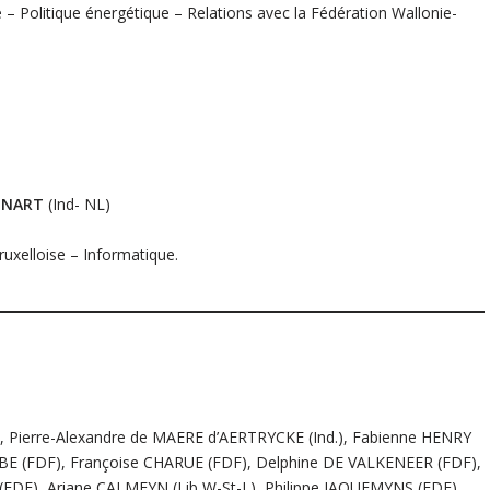
 Politique énergétique – Relations avec la Fédération Wallonie-
IENART
(Ind- NL)
ruxelloise – Informatique.
 Pierre-Alexandre de MAERE d’AERTRYCKE (Ind.), Fabienne HENRY
MBE (FDF), Françoise CHARUE (FDF), Delphine DE VALKENEER (FDF),
FDF), Ariane CALMEYN (Lib W-St-L), Philippe JAQUEMYNS (FDF),