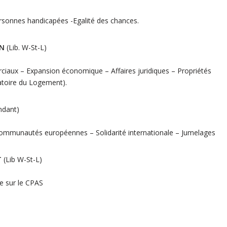
ersonnes handicapées -Egalité des chances.
IN
(Lib. W-St-L)
x – Expansion économique – Affaires juridiques – Propriétés
toire du Logement).
ndant)
communautés européennes – Solidarité internationale – Jumelages
T
(Lib W-St-L)
le sur le CPAS