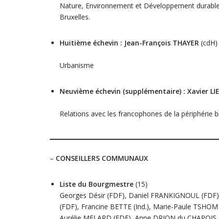
Nature, Environnement et Développement durable –
Bruxelles.
Huitième échevin : Jean-François THAYER
(cdH)
Urbanisme
Neuvième échevin (supplémentaire) : Xavier L
Relations avec les francophones de la périphérie b
–
CONSEILLERS COMMUNAUX
Liste du Bourgmestre
(15)
Georges Désir (FDF), Daniel FRANKIGNOUL (FDF),
(FDF), Francine BETTE (Ind.), Marie-Paule TSHO
Aurélie MELARD (FDF), Anne DRION du CHAPOIS (