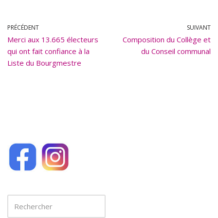
e
ai
b
l
PRÉCÉDENT
SUIVANT
Merci aux 13.665 électeurs
o
Composition du Collège et
qui ont fait confiance à la
du Conseil communal
o
Liste du Bourgmestre
k