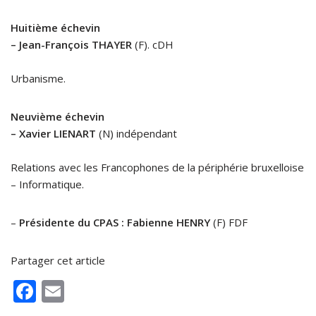
Huitième échevin
– Jean-François THAYER
(F). cDH
Urbanisme.
Neuvième échevin
– Xavier LIENART
(N) indépendant
Relations avec les Francophones de la périphérie bruxelloise
– Informatique.
–
Présidente du CPAS : Fabienne HENRY
(F) FDF
Partager cet article
F
E
ac
m