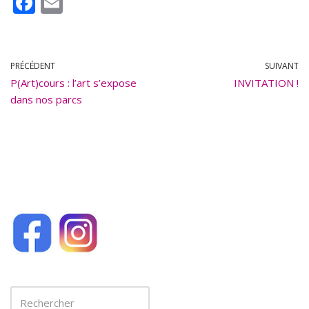
F
E
ac
m
e
ai
b
l
PRÉCÉDENT
SUIVANT
P(Art)cours : l’art s’expose
o
INVITATION !
dans nos parcs
o
k