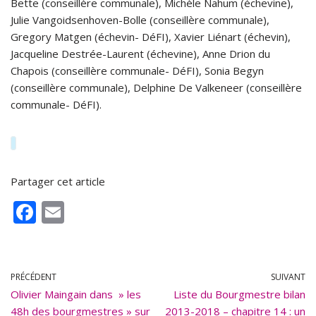
Bette (conseillère communale), Michèle Nahum (échevine),
Julie Vangoidsenhoven-Bolle (conseillère communale),
Gregory Matgen (échevin- DéFI), Xavier Liénart (échevin),
Jacqueline Destrée-Laurent (échevine), Anne Drion du
Chapois (conseillère communale- DéFI), Sonia Begyn
(conseillère communale), Delphine De Valkeneer (conseillère
communale- DéFI).
Partager cet article
F
E
ac
m
e
ai
b
l
PRÉCÉDENT
SUIVANT
Olivier Maingain dans » les
o
Liste du Bourgmestre bilan
48h des bourgmestres » sur
2013-2018 – chapitre 14 : un