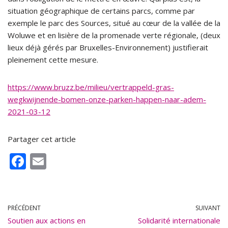
situation géographique de certains parcs, comme par
exemple le parc des Sources, situé au cœur de la vallée de la
Woluwe et en lisière de la promenade verte régionale, (deux
lieux déjà gérés par Bruxelles-Environnement) justifierait
pleinement cette mesure.
https://www.bruzz.be/milieu/vertrappeld-gras-
wegkwijnende-bomen-onze-parken-happen-naar-adem-
2021-03-12
Partager cet article
F
E
ac
m
e
ai
b
l
PRÉCÉDENT
SUIVANT
Soutien aux actions en
o
Solidarité internationale