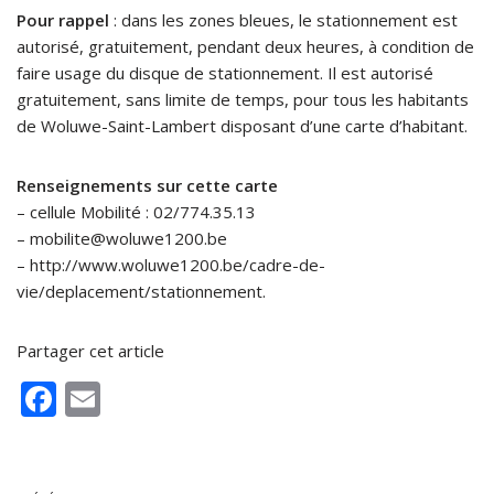
Pour rappel
: dans les zones bleues, le stationnement est
autorisé, gratuitement, pendant deux heures, à condition de
faire usage du disque de stationnement. Il est autorisé
gratuitement, sans limite de temps, pour tous les habitants
de Woluwe-Saint-Lambert disposant d’une carte d’habitant.
Renseignements sur cette carte
– cellule Mobilité : 02/774.35.13
– mobilite@woluwe1200.be
– http://www.woluwe1200.be/cadre-de-
vie/deplacement/stationnement.
Partager cet article
F
E
ac
m
e
ai