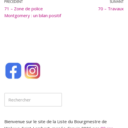
b
l
PRÉCÉDENT
SUIVANT
71 – Zone de police
o
70 – Travaux
Montgomery : un bilan positif
o
k
Bienvenue sur le site de la Liste du Bourgmestre de