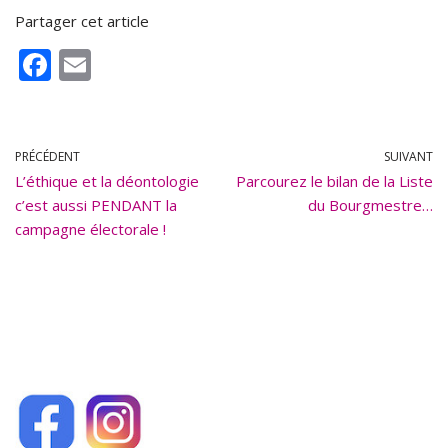
Partager cet article
F
E
ac
m
e
ai
b
l
PRÉCÉDENT
SUIVANT
L’éthique et la déontologie
o
Parcourez le bilan de la Liste
c’est aussi PENDANT la
du Bourgmestre…
o
campagne électorale !
k