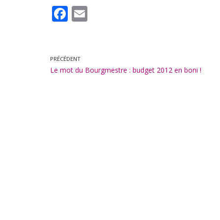
F
E
ac
m
e
ai
b
l
PRÉCÉDENT
Le mot du Bourgmestre : budget 2012 en boni !
o
o
k