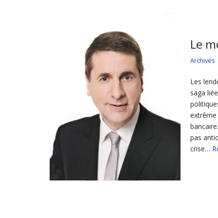
Le m
Archives
Les lend
saga lié
politiqu
extrême 
bancaire
pas antic
crise…
R