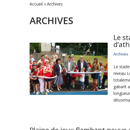
Accueil
»
Archives
ARCHIVES
Le st
d’at
Archives
Le stade
niveau L
totaleme
gabarit 
longueur
désormai
Plaine de jeux flambant neuve 