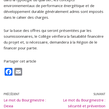
environnementaux de performance énergétique et de
développement durable généralement admis sont imposés
dans le cahier des charges.
Sur la base des offres qui seront présentées par les
soumissionnaires, le Collège vérifiera la faisabilité financière
du projet et, si nécessaire, demandera à la Région de le
financer pour partie.
Partager cet article
F
E
ac
m
e
ai
b
l
PRÉCÉDENT
SUIVANT
Le mot du Bourgmestre :
o
Le mot du Bourgmestre :
Dexia
sécurité et prévention