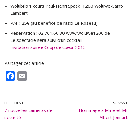
Wolubilis 1 cours Paul-Henri Spaak •1200 Woluwe-Saint-
Lambert
PAF : 25€ (au bénéfice de l’asbl Le Roseau)
Réservation : 02.761.60.30 www.woluwe1200.be
Le spectacle sera suivi d’un cocktail
Invitation soirée Coup de coeur 2015
Partager cet article
F
E
ac
m
e
ai
b
l
PRÉCÉDENT
SUIVANT
7 nouvelles caméras de
o
Hommage à Mme et Mr
sécurité
Albert Jonnart
o