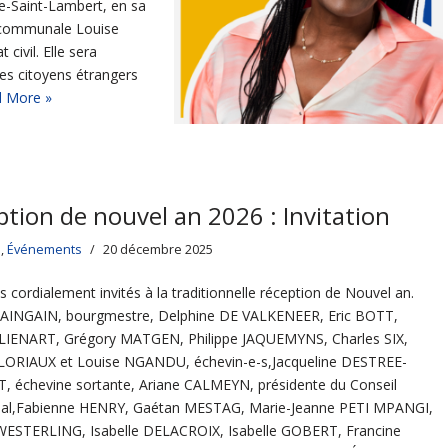
e-Saint-Lambert, en sa
e communale Louise
civil. Elle sera
es citoyens étrangers
 More »
tion de nouvel an 2026 : Invitation
s
,
Événements
20 décembre 2025
s cordialement invités à la traditionnelle réception de Nouvel an.
 MAINGAIN, bourgmestre, Delphine DE VALKENEER, Eric BOTT,
LIENART, Grégory MATGEN, Philippe JAQUEMYNS, Charles SIX,
 LORIAUX et Louise NGANDU, échevin-e-s,Jacqueline DESTREE-
 échevine sortante, Ariane CALMEYN, présidente du Conseil
l,Fabienne HENRY, Gaétan MESTAG, Marie-Jeanne PETI MPANGI,
WESTERLING, Isabelle DELACROIX, Isabelle GOBERT, Francine