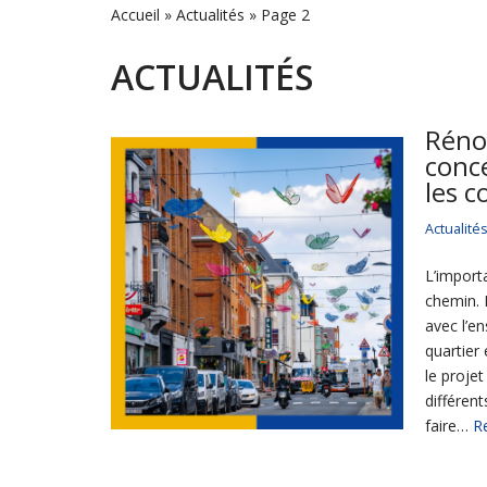
Accueil
»
Actualités
»
Page 2
ACTUALITÉS
Réno
conce
les 
Actualité
L’import
chemin. 
avec l’e
quartier
le proje
différen
faire…
R