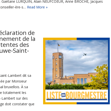
 Gaëtane LURQUIN, Alain NEUFCOEUR, Anne BROCHÉ, Jacques
onseiller-ère-s…
Read More »
éclaration de
rnement de la
ttentes des
luwe-Saint-
aint-Lambert dit sa
osée par Monsieur
l bruxellois. À sa
re totalement les
t-Lambert sur des
ège doit constater que