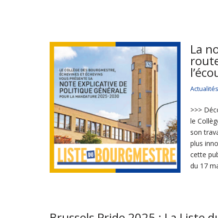
La no
rout
l’éco
Actualité
>>> Déco
le Collè
son trav
plus inn
cette pu
du 17 ma
Brussels Pride 2025 : La Liste d