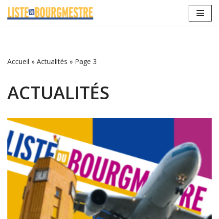
Aller
au
contenu
Accueil
»
Actualités
»
Page 3
ACTUALITÉS